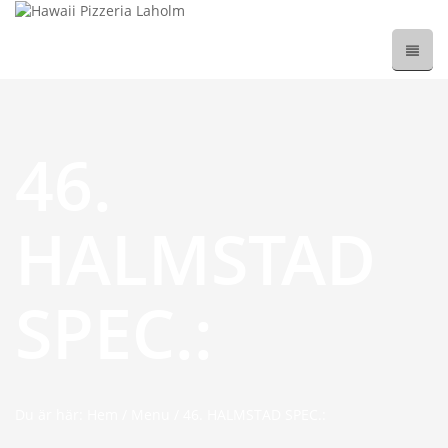
46.
HALMSTAD
SPEC.:
Du är här: Hem
/
Menu
/
46. HALMSTAD SPEC.: