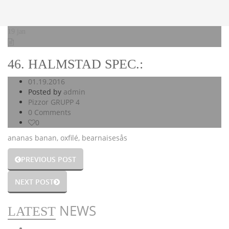
19
jan
46. HALMSTAD SPEC.:
01.19.2016
Posted by
admin
Pizzor GRUPP 4
0 Comments
0
ananas banan, oxfilé, bearnaisesås
PREVIOUS POST
NEXT POST
NEWS
LATEST