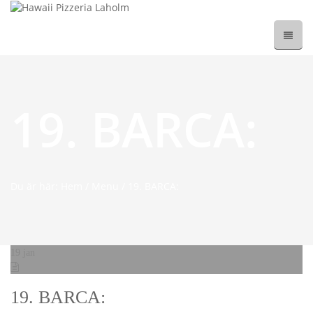
19. BARCA:
Du är här: Hem
/
Menu
/
19. BARCA:
19
jan
19. BARCA: