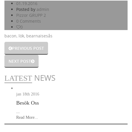
01.19.2016
Posted by
admin
Pizzor GRUPP 2
0 Comments
0
bacon, lök, bearnaisesås
PREVIOUS POST
NEXT POST
NEWS
LATEST
jan 18th
2016
Besök Oss
...
Read More...