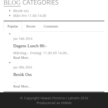
CATEGORIES
BLOG
Besök oss
Mån-Fre 11.00-14.00
Popular
Recent
Comments
jun 14th
2014
Dagens Lunch 80:-
Måndag – Fredag: 11.00 till 14.00...
Read More...
jan 18th
2016
Besök Oss
...
Read More...
© Copyright
Hawaii Pizzeria i Laholm
2016
Producerad av
HiWeb